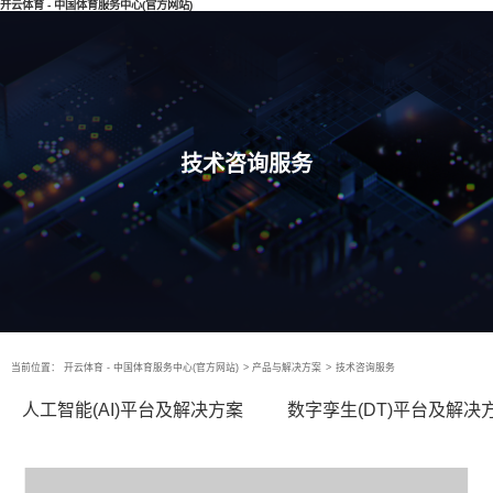
开云体育 - 中国体育服务中心(官方网站)
技术咨询服务
当前位置：
开云体育 - 中国体育服务中心(官方网站)
>
产品与解决方案
>
技术咨询服务
人工智能(AI)平台及解决方案
数字孪生(DT)平台及解决