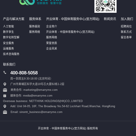
产品与解决方案
服务体系
开云体育 - 中国体育服务中心(官方网站)
新闻资讯
加入我们
人工智能
服务级别
企业简介
招聘岗位
数字孪生
服务网络
开云体育 - 中国体育服务中心(官方网站)
联系方式
数字化转型解
服务网络
留言表单
安全服务
荣誉资质
运维服务
企业风采
技术咨询服务
联系我们
400-808-5058
周一到周五9:30-18:00 (北京时间）
广州市黄埔区科学大道18号芯大厦B2栋1-2层
商务合作: marketing@emarryme.com
媒体合作: media@emarryme.com
Overseas business: NETTHINK HOLDINGS(HK)CO.,LIMITED
Add: Unit 04-05, 16F, The Broadway No.54-62 Lockhart Road,
Wanchai, HongKong
Email: sinontt_business@emarryme.com
开云体育 - 中国体育服务中心(官方网站) 版权所有